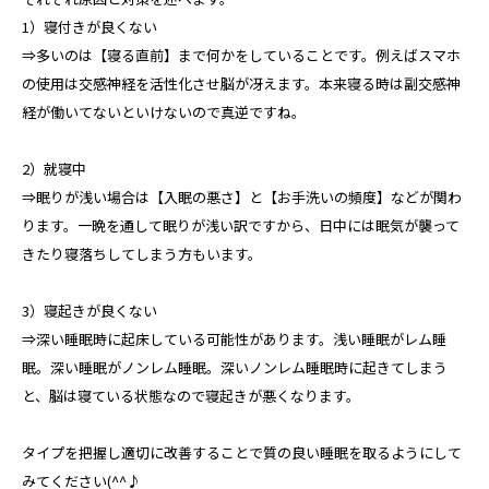
1）寝付きが良くない
⇒多いのは【寝る直前】まで何かをしていることです。例えばスマホ
の使用は交感神経を活性化させ脳が冴えます。本来寝る時は副交感神
経が働いてないといけないので真逆ですね。
2）就寝中
⇒眠りが浅い場合は【入眠の悪さ】と【お手洗いの頻度】などが関わ
ります。一晩を通して眠りが浅い訳ですから、日中には眠気が襲って
きたり寝落ちしてしまう方もいます。
3）寝起きが良くない
⇒深い睡眠時に起床している可能性があります。浅い睡眠がレム睡
眠。深い睡眠がノンレム睡眠。深いノンレム睡眠時に起きてしまう
と、脳は寝ている状態なので寝起きが悪くなります。
タイプを把握し適切に改善することで質の良い睡眠を取るようにして
みてください(^^♪